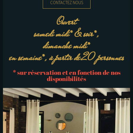
CONTACTEZ NOUS
Ouvert
samedi midi* & soir*,
dimanche midi*
en semaine*, à partir de 20 personnes
* sur réservation et en fonction de nos
disponibilités